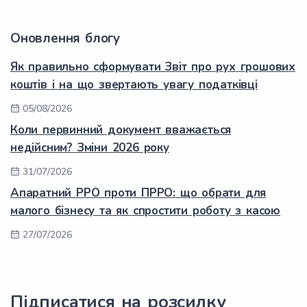
Оновлення блогу
Як правильно сформувати Звіт про рух грошових
коштів і на що звертають увагу податківці
05/08/2026
Коли первинний документ вважається
недійсним? Зміни 2026 року
31/07/2026
Апаратний РРО проти ПРРО: що обрати для
малого бізнесу та як спростити роботу з касою
27/07/2026
Підписатися на розсилку