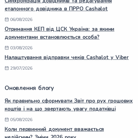
Синхронізація довідників та редагування
еталонного довідника в ПРРО Cashalot
06/08/2026
Отримання КЕП від ЦСК Україна: за якими
документами встановлюється особа?
03/08/2026
Налаштування відправки чеків Cashalot у Viber
29/07/2026
Оновлення блогу
Як правильно сформувати Звіт про рух грошових
коштів і на що звертають увагу податківці
05/08/2026
Коли первинний документ вважається
недійсним? Зміни 2026 року