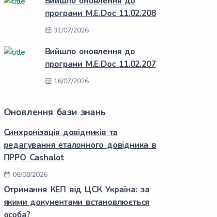
Вийшло оновлення до
програми M.E.Doc 11.02.208
31/07/2026
Вийшло оновлення до
програми M.E.Doc 11.02.207
16/07/2026
Оновлення бази знань
Синхронізація довідників та
редагування еталонного довідника в
ПРРО Cashalot
06/08/2026
Отримання КЕП від ЦСК Україна: за
якими документами встановлюється
особа?