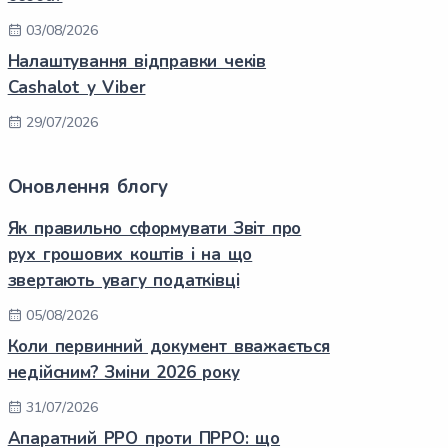
03/08/2026
Налаштування відправки чеків
Cashalot у Viber
29/07/2026
Оновлення блогу
Як правильно сформувати Звіт про
рух грошових коштів і на що
звертають увагу податківці
05/08/2026
Коли первинний документ вважається
недійсним? Зміни 2026 року
31/07/2026
Апаратний РРО проти ПРРО: що