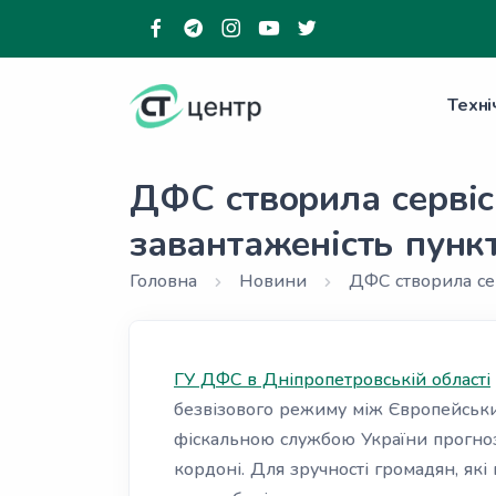
Техні
ДФС створила сервіс
завантаженість пунк
Головна
Новини
ДФС створила сер
ГУ ДФС в Дніпропетровській області
безвізового режиму між Європейсь
фіскальною службою України прогноз
кордоні. Для зручності громадян, як