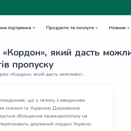
чна підтримка
Продукти та послуги
Новини
 «Кордон», який дасть можли
тів пропуску
віс «Кордон», який дасть можливіст...
повідомляє, що у зв’язку з введенням
ким союзом та Україною Державною
ується збільшення пасажиропотоку на
і перетинають держаний кордон України,