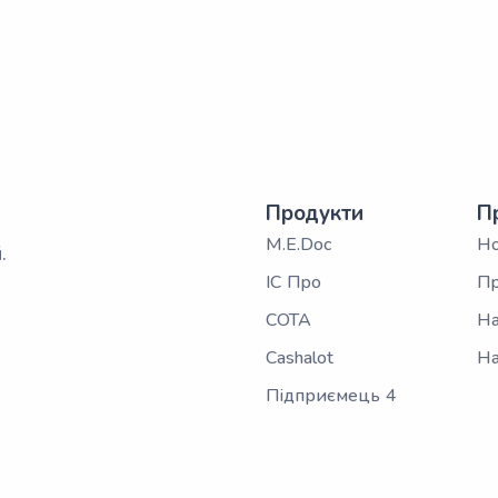
Продукти
П
M.E.Doc
Н
.
ІС Про
Пр
СОТА
На
Cashalot
На
Підприємець 4