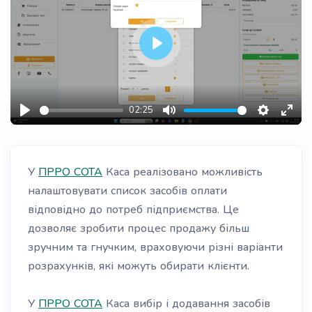
Play
02:25
Play
Mute
Settings
Ente
fulls
У
ПРРО
СОТА
Каса реалізовано можливість
налаштовувати список засобів оплати
відповідно до потреб підприємства. Це
дозволяє зробити процес продажу більш
зручним та гнучким, враховуючи різні варіанти
розрахунків, які можуть обирати клієнти.
У
ПРРО СОТА
Каса вибір і додавання засобів