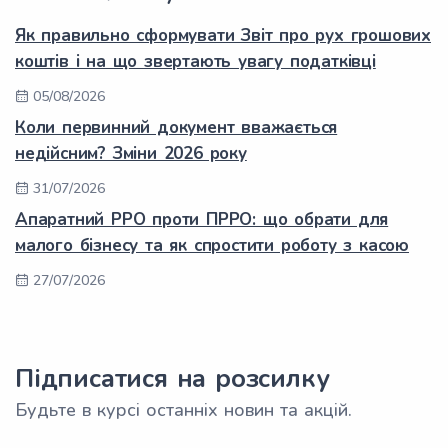
Як правильно сформувати Звіт про рух грошових
коштів і на що звертають увагу податківці
05/08/2026
Коли первинний документ вважається
недійсним? Зміни 2026 року
31/07/2026
Апаратний РРО проти ПРРО: що обрати для
малого бізнесу та як спростити роботу з касою
27/07/2026
Підписатися на розсилку
Будьте в курсі останніх новин та акцій.